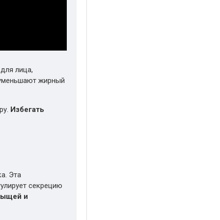
для лица,
 уменьшают жирный
ру.
Избегать
а. Эта
гулирует секрецию
рыщей и