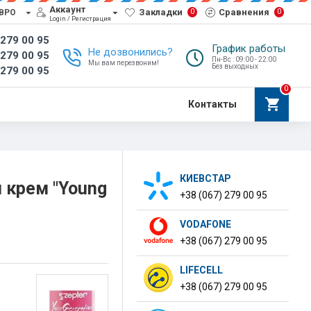
Аккаунт
Закладки
Сравнения
0
0
ВРО
Login / Регистрация
 279 00 95
График работы
Не дозвонились?
 279 00 95
Пн-Вс : 09:00 - 22:00
Мы вам перезвоним!
Без выходных
 279 00 95
0
Контакты
КИЕВСТАР
крем "Young
+38 (067) 279 00 95
VODAFONE
+38 (067) 279 00 95
LIFECELL
+38 (067) 279 00 95