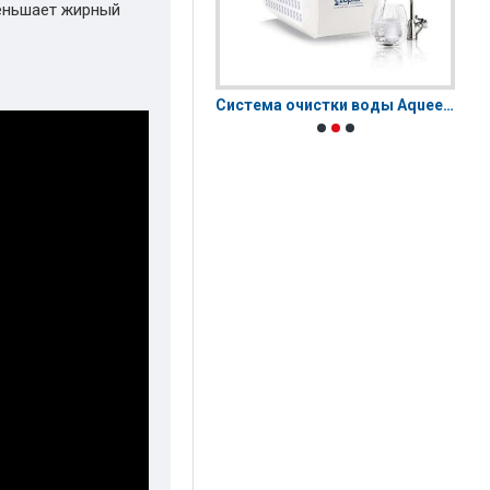
меньшает жирный
Bioptron MedAll | Биоптрон Медолл
Система очистки воды Aqueena PRO