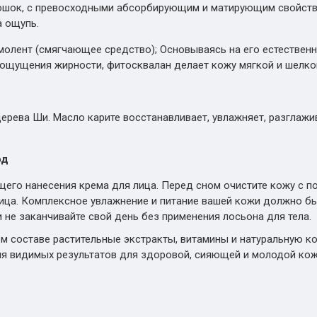
ошок, с превосходными абсорбирующим и матирующим свойств
а ощупь.
молент (смягчающее средство); Основываясь на его естественн
 ощущения жирности, фитосквалан делает кожу мягкой и шелко
.
ерева Ши. Масло карите восстанавливает, увлажняет, разглажи
од
его нанесения крема для лица. Перед сном очистите кожу с 
 лица. Комплексное увлажнение и питание вашей кожи должно 
и не заканчивайте свой день без применения лосьона для тела.
м составе растительные экстракты, витамины и натуральную к
я видимых результатов для здоровой, сияющей и молодой кож