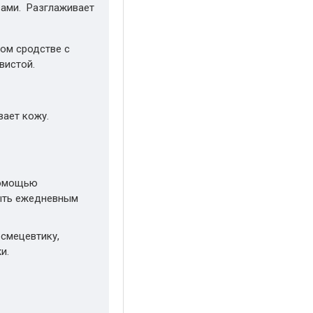
ами. Разглаживает
ом сродстве с
вистой.
вает кожу.
помощью
быть ежедневным
осмецевтику,
и.