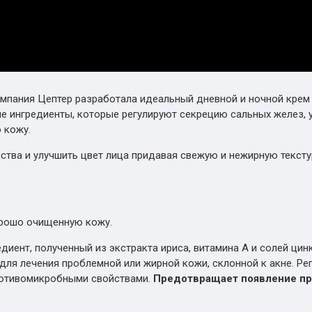
мпания Цептер разработала идеальный дневной и ночной крем 
е ингредиенты, которые регулируют секрецию сальных желез,
 кожу.
тва и улучшить цвет лица придавая свежую и нежирную тексту
орошо очищенную кожу.
иент, полученный из экстракта ириса, витамина А и солей цинк
для лечения проблемной или жирной кожи, склонной к акне. Ре
ротивомикробными свойствами.
Предотвращает появление п