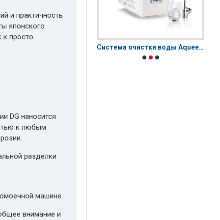
ий и практичность
ты японского
 к просто
Bioptron MedAll | Биоптрон Медолл
Система очистки воды Aqueena PRO
рии DG наносится
остью к любым
розии.
альной разделки
домоечной машине.
общее внимание и