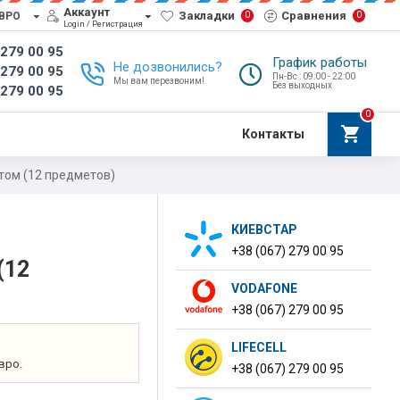
Аккаунт
Закладки
Сравнения
0
0
ВРО
Login / Регистрация
 279 00 95
График работы
Не дозвонились?
 279 00 95
Пн-Вс : 09:00 - 22:00
Мы вам перезвоним!
Без выходных
 279 00 95
0
Контакты
том (12 предметов)
КИЕВСТАР
+38 (067) 279 00 95
(12
VODAFONE
+38 (067) 279 00 95
LIFECELL
вро.
+38 (067) 279 00 95