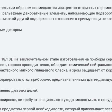
ительным образом совмещаются изящество старинных церемон
и – рельефные декоративные элементы, напоминающие подворо
 никакой другой подчёркивает отношение к приему пищи не как
отым декором
 18/10). На заключительном этапе изготовления на приборы се
жавеет, хорошо проводит тепло, обладает химической нейтральн
актерного мягкого глянцевого блеска, а хром защищает от кор
 сервировать стол приборами, предназначенными для индивиду
енно для этих целей.
полировке, не требуют специального ухода, можно мыть в посу
м предметом первой необходимости, который приковывает все