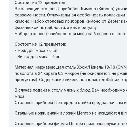
Состоит из 12 предметов.
В коллекции столовых приборов Кимоно (Kimono) удив
современности. Отличительная особенность коллекци
кимоно. Набор столовых приборов Кимоно от Zepter как
физической потребности, а как к ритуалу
Набор столовых приборов для мяса на 6 персон с зол
Состоит из 12 предметов:
- Нож для мяса - 6 шт.
- Вилка для мяса - 6 шт
Материал: нержавеющая сталь Хром/Никель 18/10 (Cr/Ni
позолота в 24 карата 0,3 микрон (не окисляется, не р
продуктам). Содержание никеля позволяет добиться хар
В случае подачи к столу мясных блюд Вам необходимо
мяса.
Столовые приборы Цептер для стейка предназначены им
Стальные ножи, вилки и ложки Цептер не нуждаются в 
Столовые приборы фирмы Цептер призваны служить те