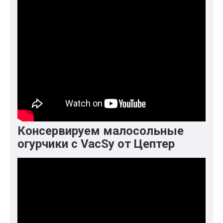
Консервируем малосольные
огурчики с VacSy от Цептер