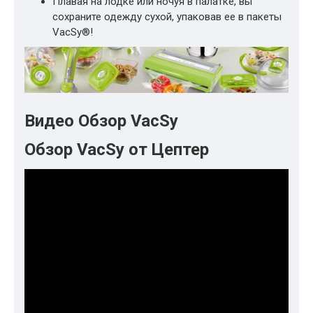
Плавая на лодке или ночуя в палатке, вы
сохраните одежду сухой, упаковав ее в пакеты
VacSy®!
Видео Обзор VacSy
Обзор VacSy от Цептер