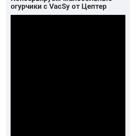
огурчики с VacSy от Цептер