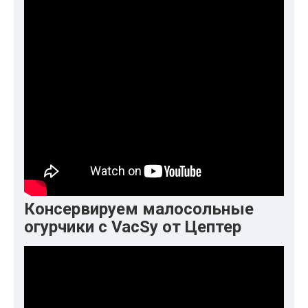
Консервируем малосольные
огурчики с VacSy от Цептер