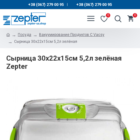
+38 (067) 279 00 95
+38 (067) 279 00 95
|
0
0
Посуда
Вакуумирование Продуктов С Vacsy
Сырница 30x22x15см 5,2л зелёная
Сырница 30x22x15см 5,2л зелёная
Zepter