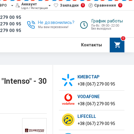
Аккаунт
Закладки
Сравнения
0
0
ВРО
Login / Регистрация
 279 00 95
График работы
Не дозвонились?
 279 00 95
Пн-Вс : 09:00 - 22:00
Мы вам перезвоним!
Без выходных
 279 00 95
0
Контакты
КИЕВСТАР
Intenso" - 30
+38 (067) 279 00 95
VODAFONE
+38 (067) 279 00 95
LIFECELL
+38 (067) 279 00 95