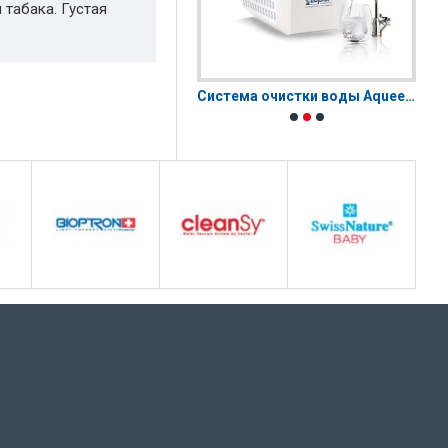
 табака. Густая
Bioptron MedAll | Биоптрон Медолл
Система очистки воды Aqueena PRO