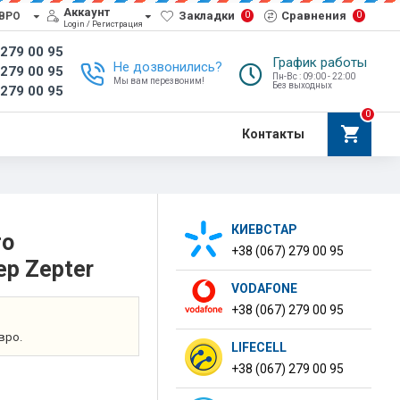
Аккаунт
Закладки
Сравнения
0
0
ВРО
Login / Регистрация
 279 00 95
График работы
Не дозвонились?
 279 00 95
Пн-Вс : 09:00 - 22:00
Мы вам перезвоним!
Без выходных
 279 00 95
0
Контакты
КИЕВСТАР
го
+38 (067) 279 00 95
ер Zepter
VODAFONE
+38 (067) 279 00 95
вро.
LIFECELL
+38 (067) 279 00 95