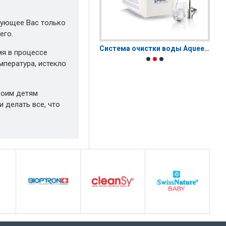
рующее Вас только
его.
Bioptron MedAll | Биоптрон Медолл
Система очистки воды Aqueena PRO
мя в процессе
мпература, истекло
воим детям
 делать все, что