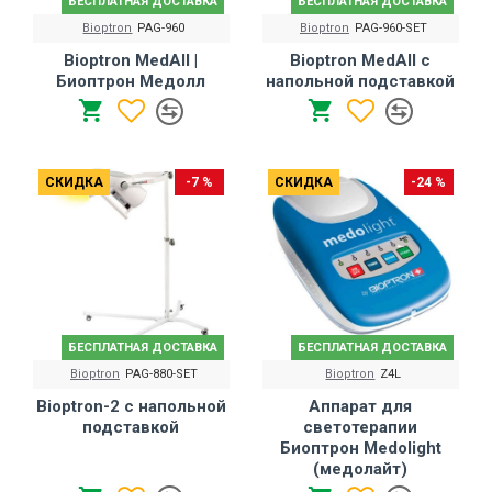
БЕСПЛАТНАЯ ДОСТАВКА
БЕСПЛАТНАЯ ДОСТАВКА
Bioptron
PAG-960
Bioptron
PAG-960-SET
Bioptron MedAll |
Bioptron MedAll с
Биоптрон Медолл
напольной подставкой
СКИДКА
-7 %
СКИДКА
-24 %
БЕСПЛАТНАЯ ДОСТАВКА
БЕСПЛАТНАЯ ДОСТАВКА
Bioptron
PAG-880-SET
Bioptron
Z4L
Bioptron-2 с напольной
Аппарат для
подставкой
светотерапии
Биоптрон Medolight
(медолайт)