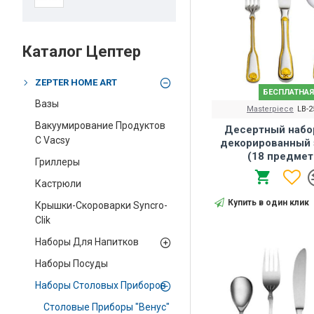
Каталог Цептер
ZEPTER HOME ART
БЕСПЛАТНАЯ
Вазы
Masterpiece
LB-2
Вакуумирование Продуктов
Десертный набо
С Vacsy
декорированный 
(18 предмет
Гриллеры
Кастрюли
Купить в один клик
Крышки-Скороварки Syncro-
Clik
Наборы Для Напитков
Наборы Посуды
Наборы Столовых Приборов
Столовые Приборы "Венус"