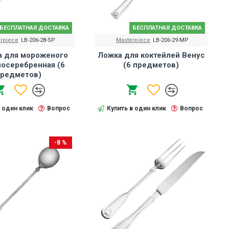
БЕСПЛАТНАЯ ДОСТАВКА
БЕСПЛАТНАЯ ДОСТАВКА
rpiece
LB-206-28-SP
Masterpiece
LB-206-29-MP
а для мороженого
Ложка для коктейлей Венус
посеребренная (6
(6 предметов)
редметов)
в один клик
Вопрос
Купить в один клик
Вопрос
-8 %