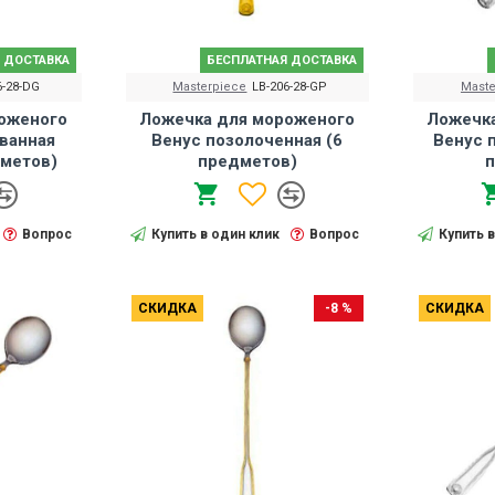
 ДОСТАВКА
БЕСПЛАТНАЯ ДОСТАВКА
6-28-DG
Masterpiece
LB-206-28-GP
Maste
оженого
Ложечка для мороженого
Ложечк
ванная
Венус позолоченная (6
Венус 
дметов)
предметов)
п
Вопрос
Купить в один клик
Вопрос
Купить 
СКИДКА
-8 %
СКИДКА