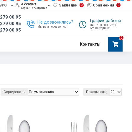
Аккаунт
Закладки
Сравнения
0
0
ВРО
Login / Регистрация
 279 00 95
График работы
Не дозвонились?
 279 00 95
Пн-Вс : 09:00 - 22:00
Мы вам перезвоним!
Без выходных
 279 00 95
0
Контакты
Сортировать:
Показывать: