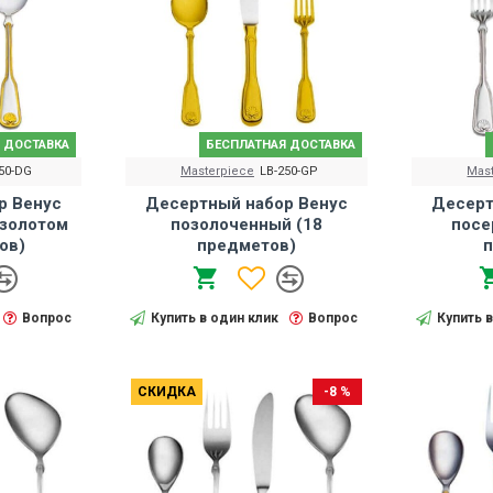
 ДОСТАВКА
БЕСПЛАТНАЯ ДОСТАВКА
50-DG
Masterpiece
LB-250-GP
Mas
р Венус
Десертный набор Венус
Десерт
золотом
позолоченный (18
посе
ов)
предметов)
п
Вопрос
Купить в один клик
Вопрос
Купить 
СКИДКА
-8 %