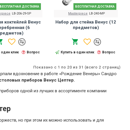
БЕСПЛАТНАЯ ДОСТАВКА
БЕСПЛАТНАЯ ДОСТАВКА
rpiece
LB-206-29-SP
Masterpiece
LB-240-MP
я коктейлей Венус
Набор для стейка Венус (12
еребренная (6
предметов)
редметов)
в один клик
Вопрос
Купить в один клик
Вопрос
Показано с 1 по 20 из 31 (всего 2 страниц)
рпали вдохновение в работе «Рождение Венеры» Сандро
столовых приборов Венус Цептер.
приборов одной из лучших в ассортименте компании
тер
ржеств, но при этом их можно использовать и для