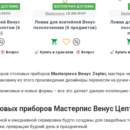
 ДОСТАВКА
БЕСПЛАТНАЯ ДОСТАВКА
6-29-DG
Masterpiece
LB-206-29-GP
Maste
лей Венус
Ложка для коктейлей Венус
Ложка дл
олотом (6
позолоченная (6 предметов)
пос
)
п
Вопрос
Купить в один клик
Вопрос
Купить 
оров столовых приборов
Masterpiece Венус Zepter,
мастера че
аковину из этого произведения дизайнеры перенесли на ручки
знакомые и новые формы – все это делает данную коллекцию 
овых приборов Мастерпис Венус Цеп
ной и ежедневной сервировки
будто созданы для свадебных то
ки, превращая будний день в праздничный.