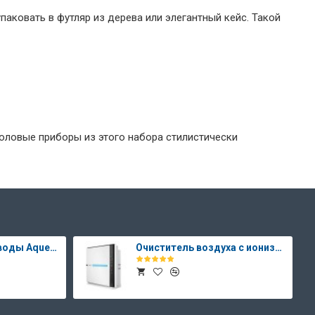
аковать в футляр из дерева или элегантный кейс. Такой
ловые приборы из этого набора стилистически
Система очистки воды Aqueena PRO
Очиститель воздуха с ионизатором Therapy Air Ion