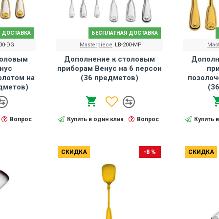
 ДОСТАВКА
БЕСПЛАТНАЯ ДОСТАВКА
00-DG
Masterpiece
LB-200-MP
Mas
толовым
Дополнение к столовым
Дополн
нус
приборам Венус на 6 персон
пр
олотом на
(36 предметов)
позолоч
едметов)
(3
Вопрос
Купить в один клик
Вопрос
Купить 
СКИДКА
-8 %
СКИДКА