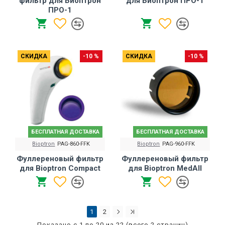
фильтр для Биоптрон
для Биоптрон ПРО-1
ПРО-1
СКИДКА
-10 %
СКИДКА
-10 %
БЕСПЛАТНАЯ ДОСТАВКА
БЕСПЛАТНАЯ ДОСТАВКА
Bioptron
PAG-860-FFK
Bioptron
PAG-960-FFK
Фуллереновый фильтр
Фуллереновый фильтр
для Bioptron Compact
для Bioptron MedAll
1
2
Показано с 1 по 20 из 22 (всего 2 страниц)