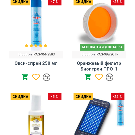
СКИДКА
-7 %
СКИДКА
-23 %
БЕСПЛАТНАЯ ДОСТАВКА
Bioptron
PAG-961-250S
Bioptron
PAG-992-2CTF
Окси-спрей 250 мл
Оранжевый фильтр
Биоптрон ПРО-1
СКИДКА
-5 %
СКИДКА
-24 %