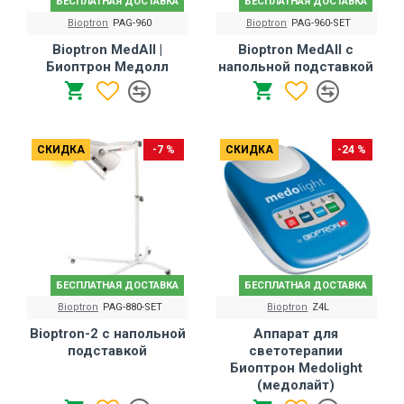
БЕСПЛАТНАЯ ДОСТАВКА
БЕСПЛАТНАЯ ДОСТАВКА
Bioptron
PAG-960
Bioptron
PAG-960-SET
Bioptron MedAll |
Bioptron MedAll с
Биоптрон Медолл
напольной подставкой
СКИДКА
-7 %
СКИДКА
-24 %
БЕСПЛАТНАЯ ДОСТАВКА
БЕСПЛАТНАЯ ДОСТАВКА
Bioptron
PAG-880-SET
Bioptron
Z4L
Bioptron-2 с напольной
Аппарат для
подставкой
светотерапии
Биоптрон Medolight
(медолайт)