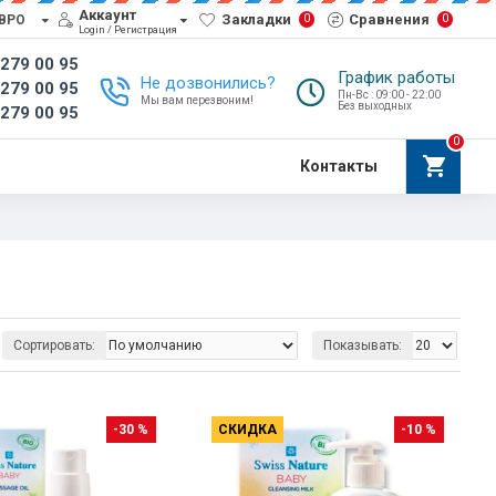
Аккаунт
Закладки
Сравнения
0
0
ВРО
Login / Регистрация
 279 00 95
График работы
Не дозвонились?
 279 00 95
Пн-Вс : 09:00 - 22:00
Мы вам перезвоним!
Без выходных
 279 00 95
0
Контакты
Сортировать:
Показывать:
-30 %
СКИДКА
-10 %