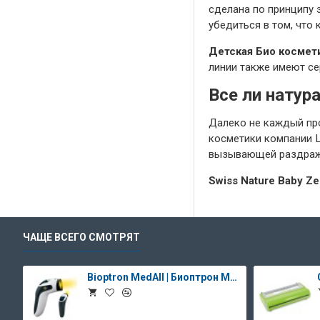
сделана по принципу 
убедиться в том, что 
Детская Био космети
линии также имеют се
Все ли нату
Далеко не каждый про
косметики компании 
вызывающей раздраже
Swiss Nature Baby Ze
ЧАЩЕ ВСЕГО СМОТРЯТ
Bioptron MedAll | Биоптрон Медолл