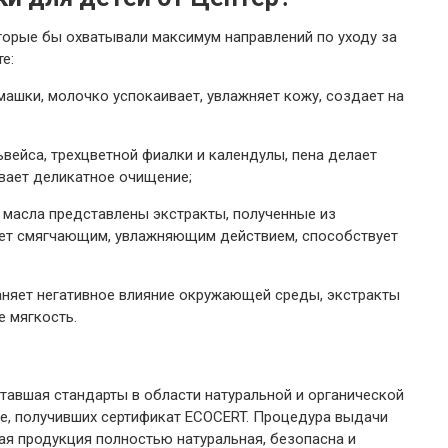
торые бы охватывали максимум направлений по уходу за
е:
ашки, молочко успокаивает, увлажняет кожу, создает на
ьвейса, трехцветной фиалки и календулы, пена делает
вает деликатное очищение;
 масла представлены экстракты, полученные из
ает смягчающим, увлажняющим действием, способствует
раняет негативное влияние окружающей среды, экстракты
е мягкость.
авшая стандарты в области натуральной и органической
ре, получивших сертификат ECOCERT. Процедура выдачи
ая продукция полностью натуральная, безопасна и