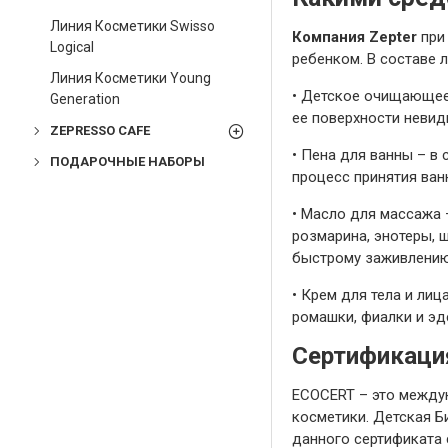
Линия Косметики Swisso
Компания Zepter
при
Logical
ребенком. В составе 
Линия Косметики Young
•
Детское очищающее 
Generation
ее поверхности неви
ZEPRESSO CAFE
•
Пена для ванны – в 
ПОДАРОЧНЫЕ НАБОРЫ
процесс принятия ван
•
Масло для массажа –
розмарина, энотеры,
быстрому заживлению,
•
Крем для тела и лиц
ромашки, фиалки и эд
Сертификация
ECOCERT – это между
косметики. Детская Б
данного сертификата 