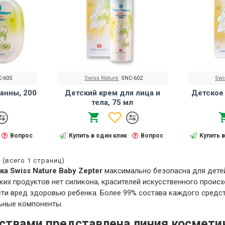
-605
Swiss Nature
SNC-602
Swi
ванны, 200
Детский крем для лица и
Детское
тела, 75 мл
Вопрос
Купить в один клик
Вопрос
Купить 
4 (всего 1 страниц)
а Swiss Nature Baby Zepter
максимально безопасна для детей
ких продуктов нет силикона, красителей искусственного происх
сти вред здоровью ребенка. Более 99% состава каждого средс
льные компоненты.
ствами представлена линия косметик