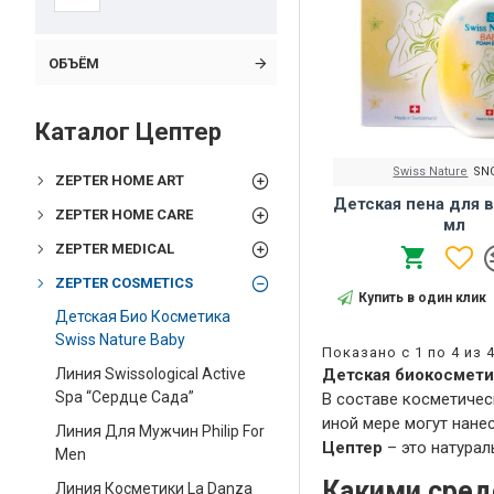
ОБЪЁМ
Каталог Цептер
Swiss Nature
SNC
ZEPTER HOME ART
Детская пена для 
ZEPTER HOME CARE
мл
ZEPTER MEDICAL
ZEPTER COSMETICS
Купить в один клик
Детская Био Косметика
Swiss Nature Baby
Показано с 1 по 4 из 
Детская биокосметик
Линия Swissological Active
Spa “Сердце Сада”
В составе косметичес
иной мере могут нане
Линия Для Мужчин Philip For
Цептер
– это натура
Men
Какими сред
Линия Косметики La Danza