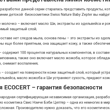
 разработке данной серии старалась представить продукты, ко
линии детской биокосметики Swiss Nature Baby Zepter вы найдет
молочко – включает масло Ши, экстракты из эдельвейса и ром
димый защитный слой;
составе нет следов мыла, основа пены – это экстракты из эдел
ны еще более приятным, она защищает кожу, а также обеспечи
 содержит 100 процентов натуральных компонентов, в составе
 шиповника, также оно включает масло жожоба, которое облад
 снимает воспаления;
а – создает на поверхности кожи защитный слой, который уст
ельвейса, масло жожоба и Ши устраняют сухость, придают кож
 ECOCERT – гарантия безопасности
народная сертифицирующая независимая организация, разработ
ио косметика Свис Нэиче Бэби Цептер – одна из немногих в ми
сложная. Производителю нужно доказать, что его косметическ