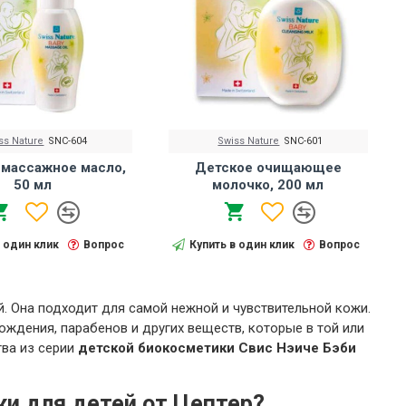
ss Nature
SNC-604
Swiss Nature
SNC-601
 массажное масло,
Детское очищающее
50 мл
молочко, 200 мл
в один клик
Вопрос
Купить в один клик
Вопрос
. Она подходит для самой нежной и чувствительной кожи.
ождения, парабенов и других веществ, которые в той или
тва из серии
детской биокосметики Свис Нэиче Бэби
и для детей от Цептер?