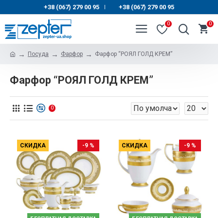
+38 (067) 279 00 95
+38 (067) 279 00 95
|
0
0
Посуда
Фарфор
Фарфор “РОЯЛ ГОЛД КРЕМ”
Фарфор “РОЯЛ ГОЛД КРЕМ”
0
СКИДКА
-9 %
СКИДКА
-9 %