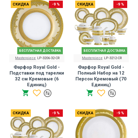
СКИДКА
-9 %
СКИДКА
-9 %
БЕСПЛАТНАЯ ДОСТАВКА
БЕСПЛАТНАЯ ДОСТАВКА
Masterpiece
LP-3206-32-CR
Masterpiece
LP-3212-CR
Фарфор Royal Gold -
Фарфор Royal Gold -
Подставки под тарелки
Полный Набор на 12
32 cм Кремовые (6
Персон Кремовый (70
Единиц)
Единиц)
СКИДКА
-9 %
СКИДКА
-9 %