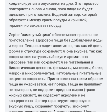
конденсируется и опускается на дно. Этот процесс
повторяется снова и снова, пока пища не будет
идеально приготовлена. Водяной затвор, который
образуется между краем посуды и крышкой,
герметично закрывает посуду.
Zepter "замкнутый цикл" обеспечивает правильное
приготовление здоровой пищи без добавления воды
и жиров. Пища выглядит аппетитнее, так как её цвет,
форма и структура сохраняются; она вкуснее, так как
сохраняются натуральный вкус и аромат; она
здоровее, так как сохраняется её питательная и
биологическая ценность (витамины, минералы, белки,
макро- и микроэлементы). Натуральные питательные
вещества сохранены. Приготовленная таким образом
пища не ужаривается, нет потерь. Пища не прилипает,
не пригорает, не содержит вредных жиров (транс-
жирных кислот), не содержит акролеин и не
канцерогенна. Цептер гарантирует здоровую и
вкусную пищу, сохраняет продукты, экономит
энергию, время и деньги. А самое главное, Цептер