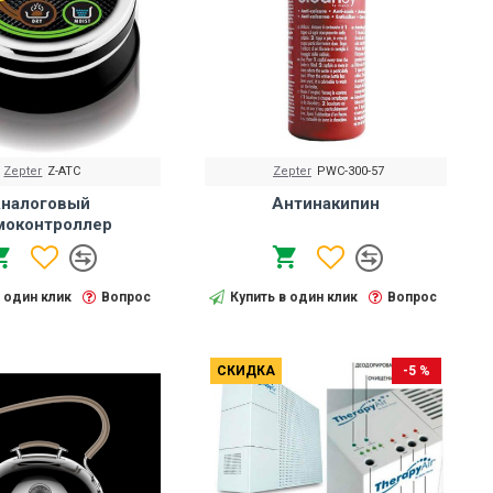
Zepter
Z-ATC
Zepter
PWC-300-57
налоговый
Антинакипин
моконтроллер
в один клик
Вопрос
Купить в один клик
Вопрос
СКИДКА
-5 %