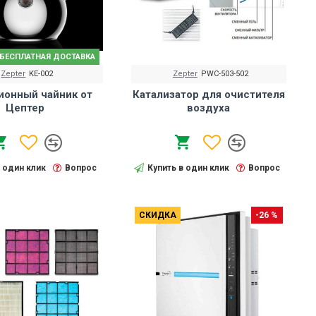
БЕСПЛАТНАЯ ДОСТАВКА
Zepter
KE-002
Zepter
PWC-503-502
ионный чайник от
Катализатор для очистителя
Цептер
воздуха
в один клик
Вопрос
Купить в один клик
Вопрос
СКИДКА
-26 %