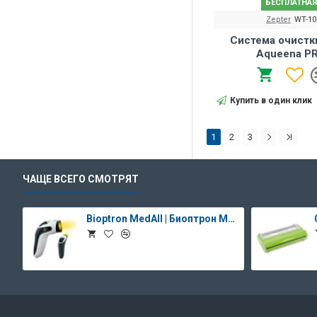
БЕСПЛАТНАЯ
Zepter
WT-10
Система очистк
Aqueena P
Купить в один клик
1
2
3
ЧАЩЕ ВСЕГО СМОТРЯТ
Bioptron MedAll | Биоптрон Медолл