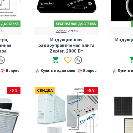
 ДОСТАВКА
БЕСПЛАТНАЯ ДОСТАВКА
-501
Zepter
Z-993R
тра,
Индукционная
Индукц
анная
радиоуправляемая плита
epa
Zepter, 2000 Вт
Вопрос
Купить в один клик
Вопрос
Купить 
-5 %
СКИДКА
-5 %