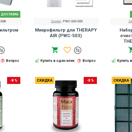
 ДОСТАВКА
-50A
Zepter
PWC-503-500
Ze
ильтром
Микрофильтр для THERAPY
Набо
AIR (PWC-503)
очис
THE
Вопрос
Купить в один клик
Вопрос
Купить 
-8 %
СКИДКА
-8 %
СКИДКА