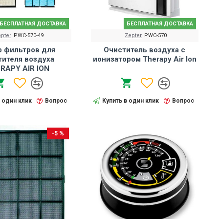
БЕСПЛАТНАЯ ДОСТАВКА
БЕСПЛАТНАЯ ДОСТАВКА
pter
PWC-570-49
Zepter
PWC-570
р фильтров для
Очиститель воздуха с
тителя воздуха
ионизатором Therapy Air Ion
RAPY AIR ION
в один клик
Вопрос
Купить в один клик
Вопрос
-5 %