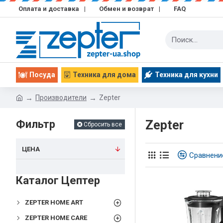
Оплата и доставка
|
Обмен и возврат
|
FAQ
Посуда
Техника для дома
Техника для кухни
Производители
Zepter
Фильтр
Zepter
Сбросить все
ЦЕНА
Сравнени
Каталог Цептер
ZEPTER HOME ART
ZEPTER HOME CARE