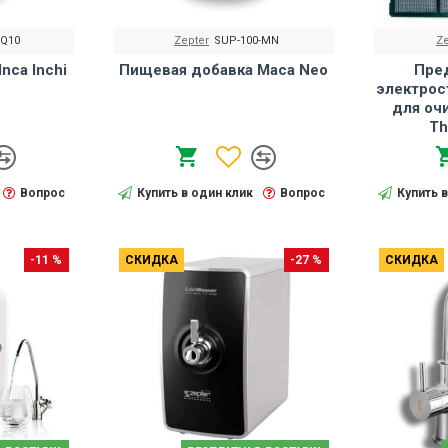
-Q10
Zepter
SUP-100-MN
Ze
nca Inchi
Пищевая добавка Maca Neo
Пре
электрос
для оч
Th
Вопрос
Купить в один клик
Вопрос
Купить 
-11 %
СКИДКА
-27 %
СКИДКА