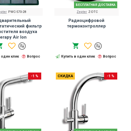
БЕСПЛАТНАЯ ДОСТАВКА
pter
PWC-570-28
Zepter
Z-DTC
дварительный
Радиоцифровой
татический фильтр
термоконтроллер
истителя воздуха
erapy Air Ion
в один клик
Вопрос
Купить в один клик
Вопрос
-1 %
СКИДКА
-1 %