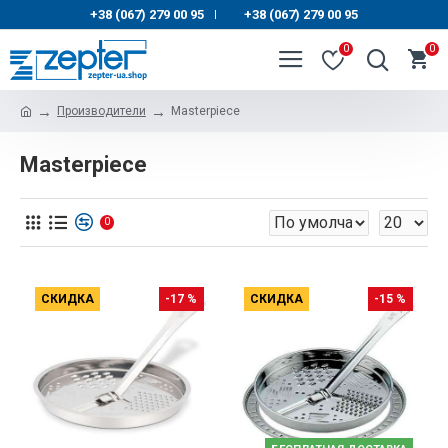
+38 (067) 279 00 95
+38 (067) 279 00 95
|
0
0
Производители
Masterpiece
Masterpiece
0
СКИДКА
-17 %
СКИДКА
-15 %