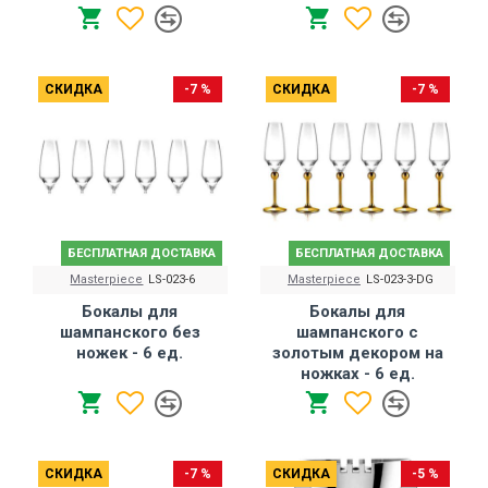
СКИДКА
-7 %
СКИДКА
-7 %
БЕСПЛАТНАЯ ДОСТАВКА
БЕСПЛАТНАЯ ДОСТАВКА
Masterpiece
LS-023-6
Masterpiece
LS-023-3-DG
Бокалы для
Бокалы для
шампанского без
шампанского с
ножек - 6 ед.
золотым декором на
ножках - 6 ед.
СКИДКА
-7 %
СКИДКА
-5 %