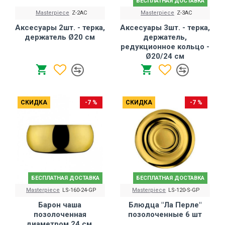
БЕСПЛАТНАЯ ДОСТАВКА
Masterpiece
Z-2AC
Masterpiece
Z-3AC
Аксесуары 2шт. - терка,
Аксесуары 3шт. - терка,
держатель Ø20 см
держатель,
редукционное кольцо -
Ø20/24 см
СКИДКА
-7 %
СКИДКА
-7 %
БЕСПЛАТНАЯ ДОСТАВКА
БЕСПЛАТНАЯ ДОСТАВКА
Masterpiece
LS-160-24-GP
Masterpiece
LS-120-S-GP
Барон чаша
Блюдца "Ла Перле"
позолоченная
позолоченные 6 шт
диаметром 24 см.