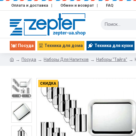
Оплата и доставка
|
Обмен и возврат
|
FAQ
Посуда
Техника для дома
Техника для кухни
Посуда
Наборы Для Напитков
Наборы "Тайга"
СКИДКА