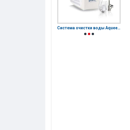
Bioptron MedAll | Биоптрон Медолл
Система очистки воды Aqueena PRO