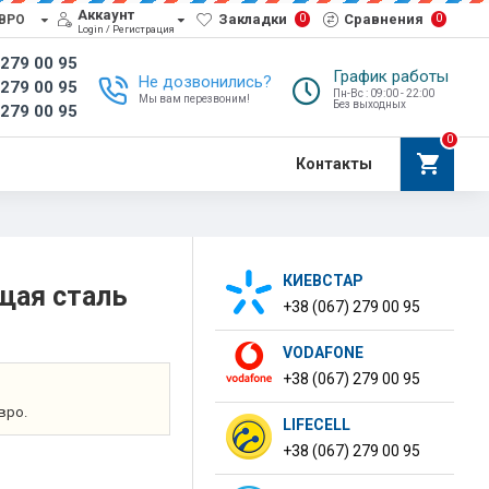
Аккаунт
Закладки
Сравнения
0
0
ВРО
Login / Регистрация
 279 00 95
График работы
Не дозвонились?
 279 00 95
Пн-Вс : 09:00 - 22:00
Мы вам перезвоним!
Без выходных
 279 00 95
0
Контакты
КИЕВСТАР
щая сталь
+38 (067) 279 00 95
VODAFONE
+38 (067) 279 00 95
вро.
LIFECELL
+38 (067) 279 00 95